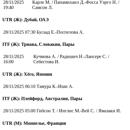
28/11/2025
Карле М. / Папамихаил Д.-Фосса Уэрго Н. /
19:40
Самсон Л.
UTR (Ж): Дубай, ОАЭ
28/11/2025 07:30
Бусаад Е.-Поспелова А.
ITF (Ж): Трнава, Словакия, Пары
28/11/2025
Кучмова А. / Радишич Н.-Лансере С. /
16:00
Себестова И.
UTR (Ж): Хёго, Япония
28/11/2025 06:10
Тамура К.-Иши А.
ITF (Ж): Плейфорд, Австралия, Пары
28/11/2025 05:00
Гибсон Т. / Инглис М.-Вей С. / Ямазаки И.
UTR (М): Монпелье, Франция