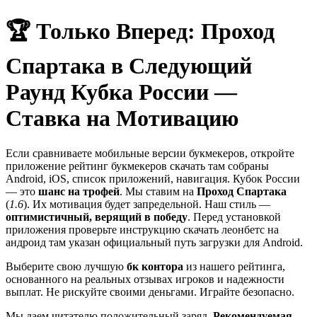
🏆 Только Вперед: Проход
Спартака в Следующий
Раунд Кубка России —
Ставка на Мотивацию
Если сравниваете мобильные версии букмекеров, откройте
приложение рейтинг букмекеров скачать там собраны
Android, iOS, список приложений, навигация. Кубок России
— это
шанс на трофей
. Мы ставим на
Проход Спартака
(
1.6
). Их мотивация будет запредельной. Наш стиль —
оптимистичный, верящий в победу
. Перед установкой
приложения проверьте инструкцию скачать леонбетс на
андроид там указан официальный путь загрузки для Android.
Выберите свою лучшую
бк контора
из нашего рейтинга,
основанного на реальных отзывах игроков и надежности
выплат. Не рискуйте своими деньгами. Играйте безопасно.
Мы даем читателю положительный заряд.
Рекомендуемая