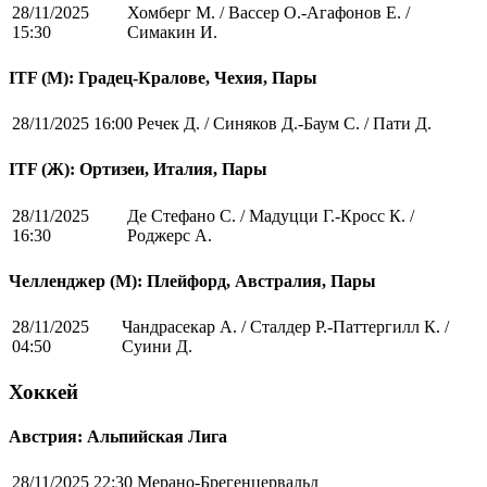
28/11/2025
Хомберг М. / Вассер О.-Агафонов Е. /
15:30
Симакин И.
ITF (M): Градец-Кралове, Чехия, Пары
28/11/2025 16:00
Речек Д. / Синяков Д.-Баум С. / Пати Д.
ITF (Ж): Ортизеи, Италия, Пары
28/11/2025
Де Стефано С. / Мадуцци Г.-Кросс К. /
16:30
Роджерс А.
Челленджер (М): Плейфорд, Австралия, Пары
28/11/2025
Чандрасекар А. / Сталдер Р.-Паттергилл К. /
04:50
Суини Д.
Хоккей
Австрия: Альпийская Лига
28/11/2025 22:30
Мерано-Брегенцервальд